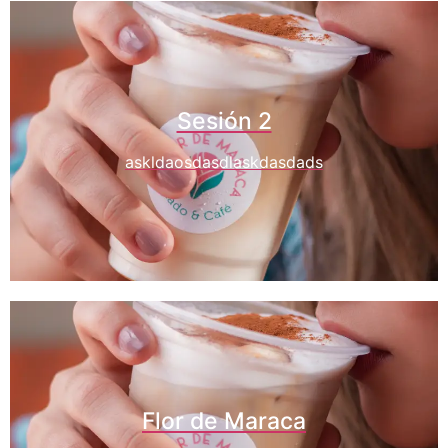
Sesión 2
askldaosdasdlaskdasdads
Flor de Maraca