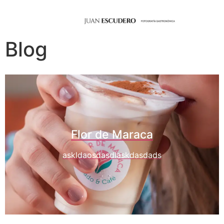
Blog
Flor de Maraca
askldaosdasdlaskdasdads